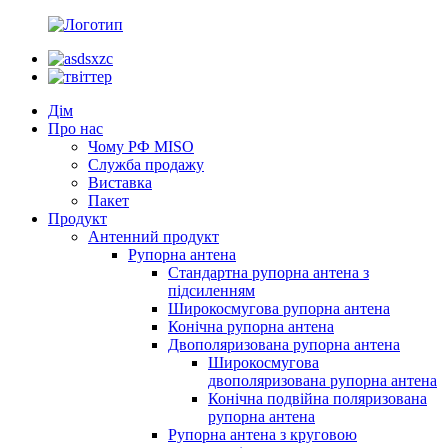
Дім
Про нас
Чому РФ MISO
Служба продажу
Виставка
Пакет
Продукт
Антенний продукт
Рупорна антена
Стандартна рупорна антена з
підсиленням
Широкосмугова рупорна антена
Конічна рупорна антена
Двополяризована рупорна антена
Широкосмугова
двополяризована рупорна антена
Конічна подвійна поляризована
рупорна антена
Рупорна антена з круговою