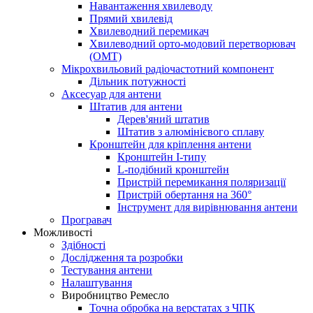
Навантаження хвилеводу
Прямий хвилевід
Хвилеводний перемикач
Хвилеводний орто-модовий перетворювач
(OMT)
Мікрохвильовий радіочастотний компонент
Дільник потужності
Аксесуар для антени
Штатив для антени
Дерев'яний штатив
Штатив з алюмінієвого сплаву
Кронштейн для кріплення антени
Кронштейн I-типу
L-подібний кронштейн
Пристрій перемикання поляризації
Пристрій обертання на 360°
Інструмент для вирівнювання антени
Програвач
Можливості
Здібності
Дослідження та розробки
Тестування антени
Налаштування
Виробництво Ремесло
Точна обробка на верстатах з ЧПК