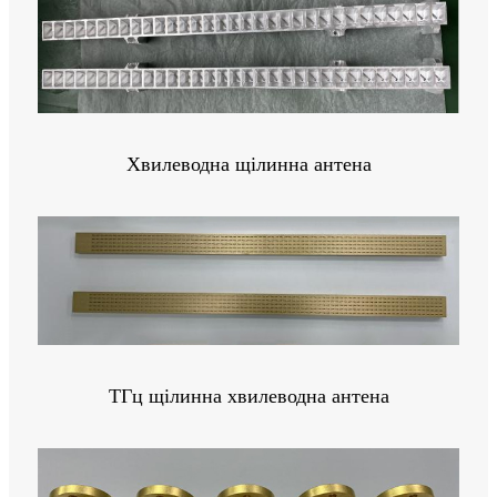
Хвилеводна щілинна антена
ТГц щілинна хвилеводна антена