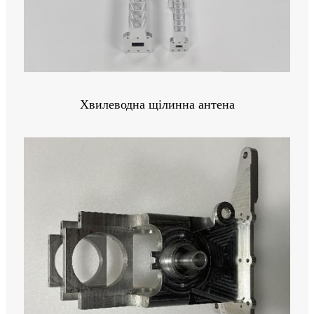
Хвилеводна щілинна антена