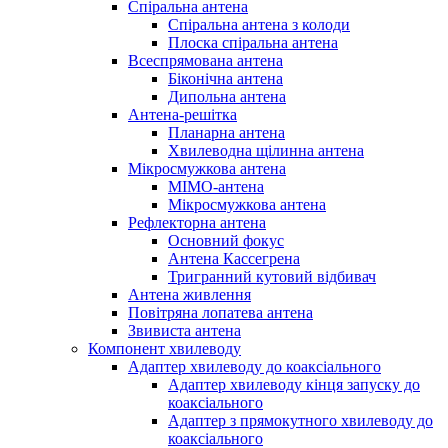
Спіральна антена
Спіральна антена з колоди
Плоска спіральна антена
Всеспрямована антена
Біконічна антена
Дипольна антена
Антена-решітка
Планарна антена
Хвилеводна щілинна антена
Мікросмужкова антена
MIMO-антена
Мікросмужкова антена
Рефлекторна антена
Основний фокус
Антена Кассегрена
Тригранний кутовий відбивач
Антена живлення
Повітряна лопатева антена
Звивиста антена
Компонент хвилеводу
Адаптер хвилеводу до коаксіального
Адаптер хвилеводу кінця запуску до
коаксіального
Адаптер з прямокутного хвилеводу до
коаксіального