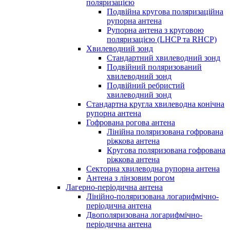
поляризацією
Подвійна кругова поляризаційна
рупорна антена
Рупорна антена з круговою
поляризацією (LHCP та RHCP)
Хвилеводний зонд
Стандартний хвилеводний зонд
Подвійний поляризований
хвилеводний зонд
Подвійний ребристий
хвилеводний зонд
Стандартна кругла хвилеводна конічна
рупорна антена
Гофрована рогова антена
Лінійна поляризована гофрована
ріжкова антена
Кругова поляризована гофрована
ріжкова антена
Секторна хвилеводна рупорна антена
Антена з лінзовим рогом
Лагерно-періодична антена
Лінійно-поляризована логарифмічно-
періодична антена
Двополяризована логарифмічно-
періодична антена