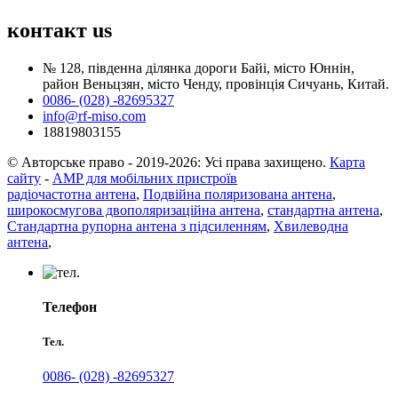
контакт
us
№ 128, південна ділянка дороги Байі, місто Юннін,
район Веньцзян, місто Ченду, провінція Сичуань, Китай.
0086- (028) -82695327
info@rf-miso.com
18819803155
© Авторське право - 2019-2026: Усі права захищено.
Карта
сайту
-
AMP для мобільних пристроїв
радіочастотна антена
,
Подвійна поляризована антена
,
широкосмугова двополяризаційна антена
,
стандартна антена
,
Стандартна рупорна антена з підсиленням
,
Хвилеводна
антена
,
Телефон
Тел.
0086- (028) -82695327