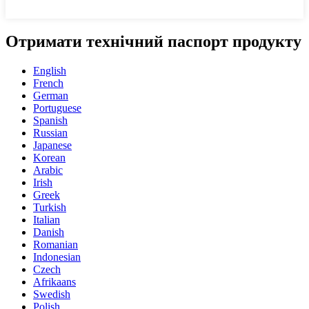
Отримати технічний паспорт продукту
English
French
German
Portuguese
Spanish
Russian
Japanese
Korean
Arabic
Irish
Greek
Turkish
Italian
Danish
Romanian
Indonesian
Czech
Afrikaans
Swedish
Polish